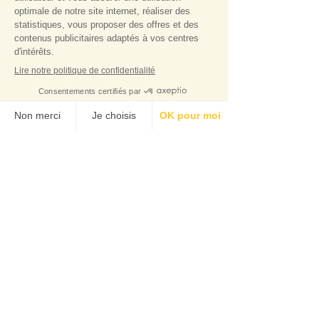
Simples.
BESOIN D'AIDE ?
simples.tisanerie@g
mail.com
du Lundi au Samedi - 9h00 - 19h00
(Hors jours fériés)
Join Simples.
SECURE PAYMENT