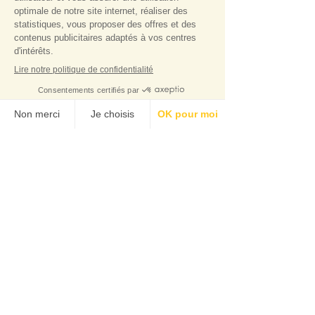
Simples.
BESOIN D'AIDE ?
simples.tisanerie@g
mail.com
du Lundi au Samedi - 9h00 - 19h00
(Hors jours fériés)
Join Simples.
SECURE PAYMENT