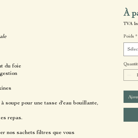
À p
TVA In
ale
Poids
*
Sélec
Quantit
t du foie
gestion
xines
Ajou
e à soupe pour une tasse d'eau bouillante,
les repas.
er nos sachets filtres que vous