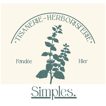
Simples
.
©