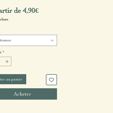
Prix
artir de
4,90€
promotionnel
cluse
tionner
é
*
ter au panier
Acheter