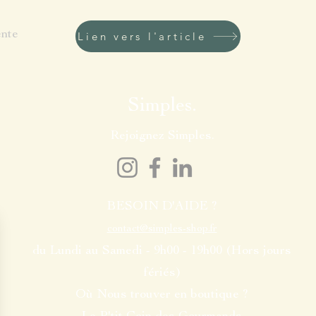
ente
Lien vers l'article
Simples.
Rejoignez Simples.
BESOIN D'AIDE ?
contact@simples-shop.fr
du Lundi au Samedi - 9h00 - 19h00 (Hors jours
fériés)
Où Nous trouver en boutique ?
Le P'tit Coin des Gourmands