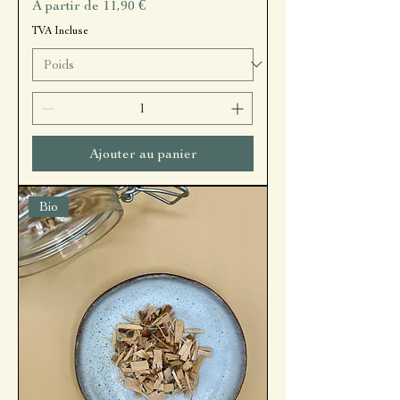
Prix promotionnel
À partir de
11,90 €
TVA Incluse
Ajouter au panier
Bio