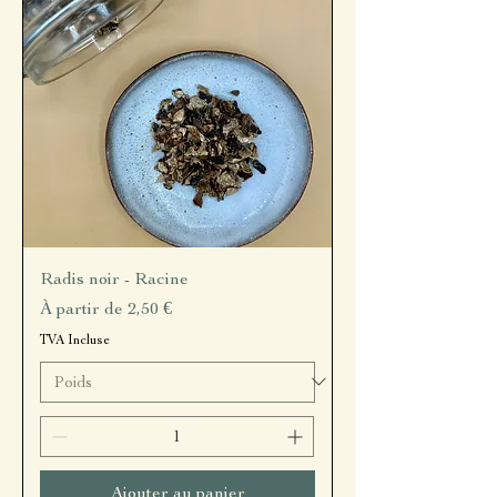
Radis noir - Racine
Prix promotionnel
À partir de
2,50 €
TVA Incluse
Ajouter au panier