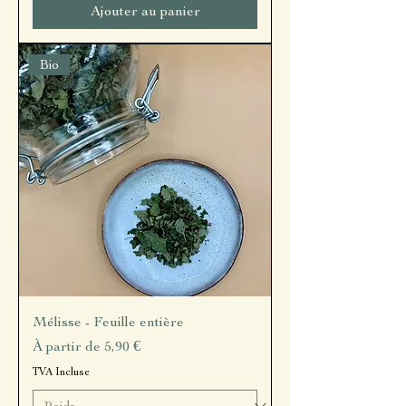
Ajouter au panier
Bio
Mélisse - Feuille entière
Prix promotionnel
À partir de
5,90 €
TVA Incluse