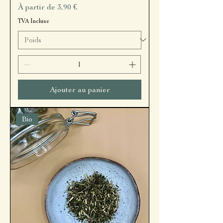
Prix promotionnel
À partir de
3,90 €
TVA Incluse
Ajouter au panier
Bio