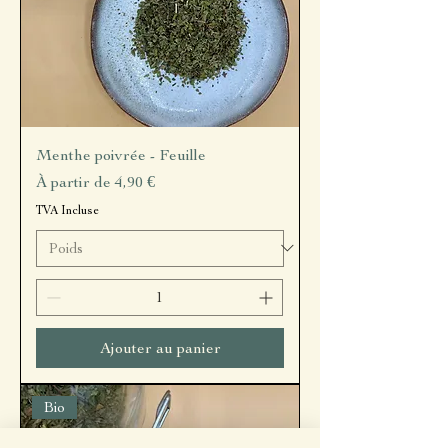
Menthe poivrée - Feuille
Prix promotionnel
À partir de
4,90 €
TVA Incluse
Ajouter au panier
Bio