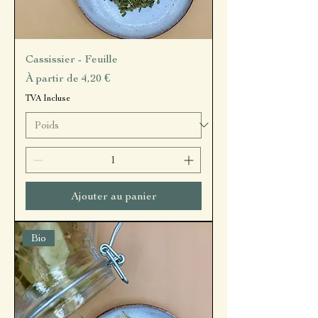
Cassissier - Feuille
Prix promotionnel
À partir de
4,20 €
TVA Incluse
Ajouter au panier
Bio