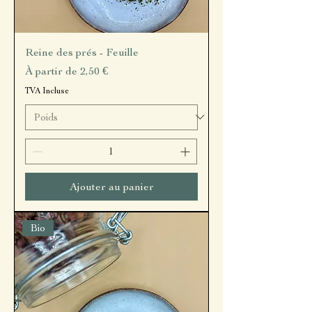
Reine des prés - Feuille
Prix promotionnel
À partir de
2,50 €
TVA Incluse
Ajouter au panier
Bio