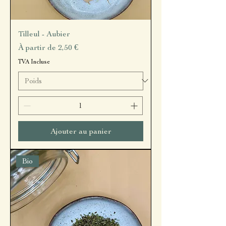
Tilleul - Aubier
Prix promotionnel
À partir de
2,50 €
TVA Incluse
Ajouter au panier
Bio