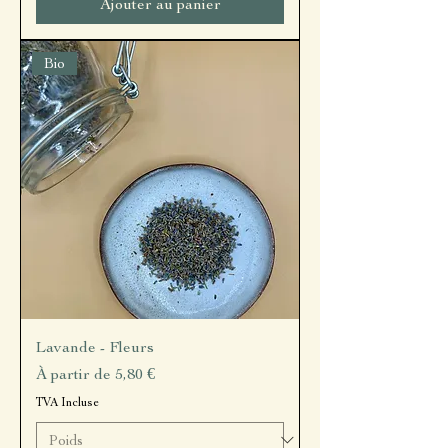
Ajouter au panier
Bio
Lavande - Fleurs
Prix promotionnel
À partir de
5,80 €
TVA Incluse