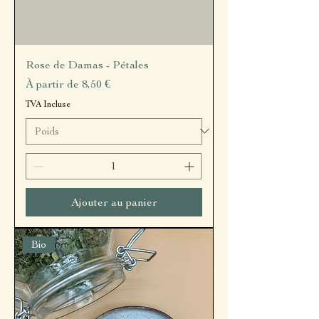
Rose de Damas - Pétales
Prix promotionnel
À partir de
8,50 €
TVA Incluse
Ajouter au panier
Bio