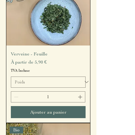
Verveine - Feuille
Prix promotionnel
À partir de
5,90 €
TVA Incluse
Ajouter au panier
Bio