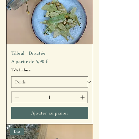
Tilleul - Bractée
Prix promotionnel
À partir de
5,90 €
TVA Incluse
Ajouter au panier
Bio