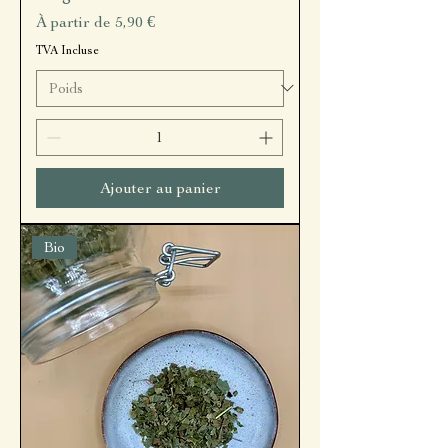
Prix promotionnel
À partir de
5,90 €
TVA Incluse
Ajouter au panier
Bio