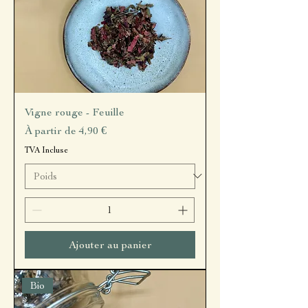
Vigne rouge - Feuille
Prix promotionnel
À partir de
4,90 €
TVA Incluse
Ajouter au panier
Bio